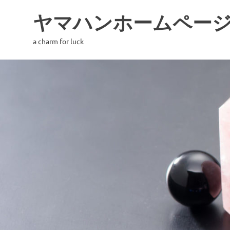
コ
ヤマハンホームペー
ン
テ
a charm for luck
ン
ツ
へ
ス
キ
ッ
プ