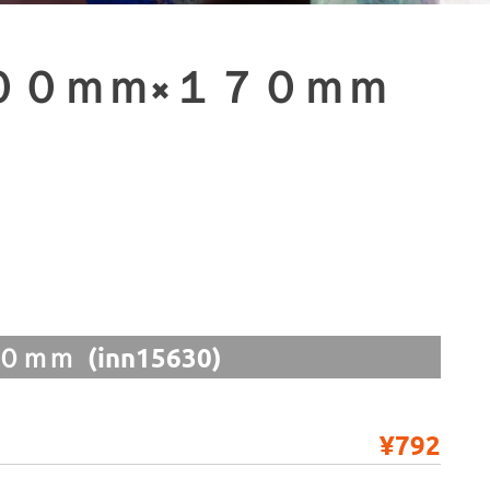
００ｍｍ×１７０ｍｍ
 (inn15630)
¥792