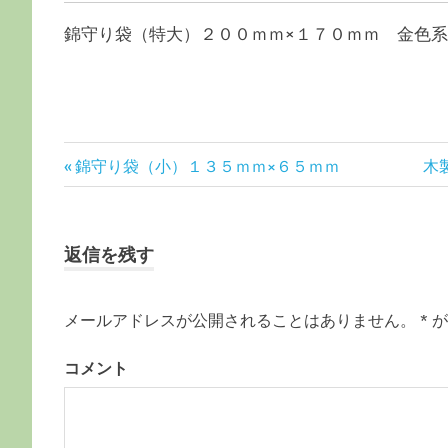
錦守り袋（特大）２００ｍｍ×１７０ｍｍ 金色
前
錦守り袋（小）１３５ｍｍ×６５ｍｍ
次
木
投
の
の
記
記
稿
事:
事:
返信を残す
ナ
ビ
メールアドレスが公開されることはありません。
*
が
ゲ
コメント
ー
シ