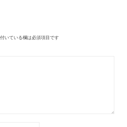
の
記
事:
付いている欄は必須項目です