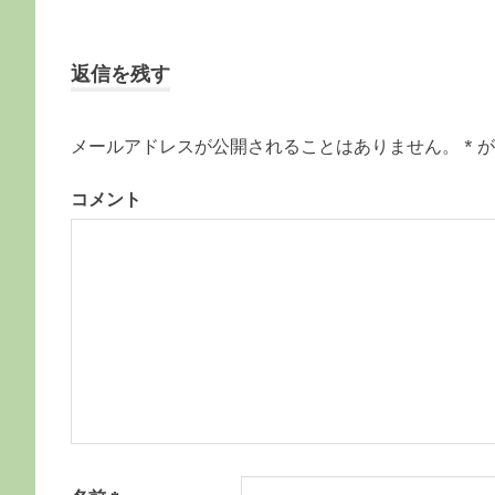
投
の
記
稿
事:
返信を残す
ナ
ビ
メールアドレスが公開されることはありません。
*
が
ゲ
コメント
ー
シ
ョ
ン