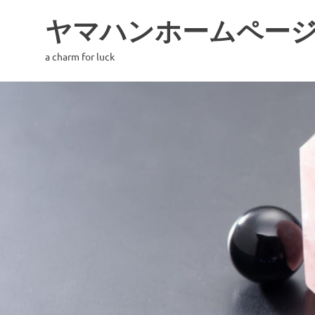
コ
ヤマハンホームペー
ン
テ
a charm for luck
ン
ツ
へ
ス
キ
ッ
プ