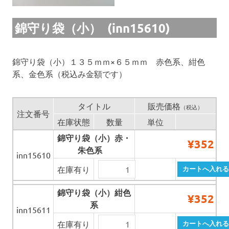
錦守り袋（小） (inn15610)
錦守り袋（小）１３５ｍｍ×６５ｍｍ 赤色系、紺色
系、金色系（税込み金額です）
タイトル
販売価格
（税込）
注文番号
在庫状態
数量
単位
錦守り袋（小）赤・
¥352
朱色系
inn15610
在庫有り
錦守り袋（小）紺色
¥352
系
inn15611
在庫有り