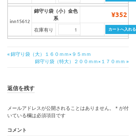
錦守り袋（小）金色
¥352
系
inn15612
在庫有り
前
錦守り袋（大）１６０ｍｍ×９５ｍｍ
投
の
次
錦守り袋（特大）２００ｍｍ×１７０ｍｍ
記
の
稿
事:
記
事:
ナ
返信を残す
ビ
ゲ
メールアドレスが公開されることはありません。
*
が付
いている欄は必須項目です
ー
コメント
シ