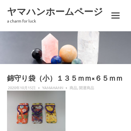
コ
ヤマハンホームページ
ン
テ
MENU
a charm for luck
ン
ツ
へ
ス
キ
ッ
プ
錦守り袋（小）１３５ｍｍ×６５ｍｍ
2020年10月15日
YAMAHANN
商品
,
開運商品